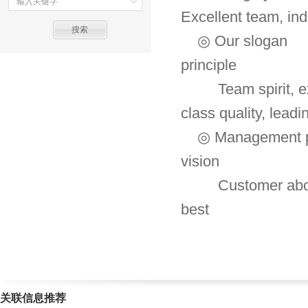
Excellent team, ind
◎ Our
principle
Team spiri
class quality, lead
◎ Manag
vision
Customer abo
best
关联信息推荐